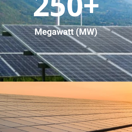
250+
Megawatt (MW)