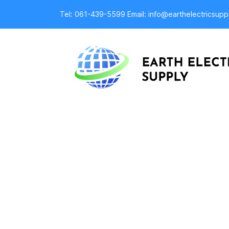
Tel: 061-439-5599 Email: info@earthelectricsupp